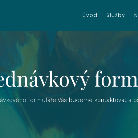
Úvod
Služby
N
ednávkový form
návkového formuláře Vás budeme kontaktovat s p